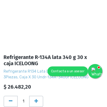
Refrigerante R-134A lata 340 g 30 x
caja ICELOONG
Refrigerante R134 Lata De 340G Sin Valvula -
Contacta a un asesor
3Piezas, Caja X 30 Undr-134A-340Gr ICELOONG
$
26.482,20