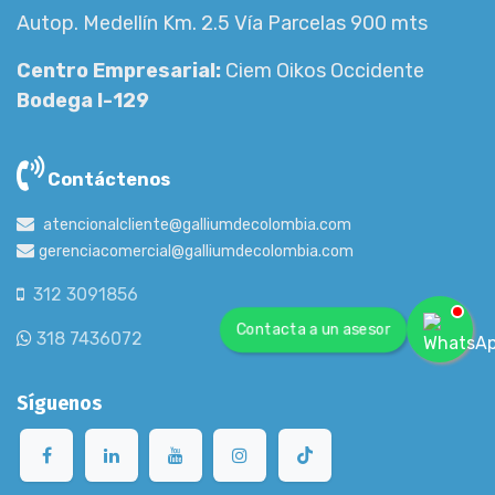
Autop. Medellín Km. 2.5 Vía Parcelas 900 mts
Centro Empresarial:
Ciem Oikos Occidente
Bodega I-129
Contáctenos
atencionalcliente@galliumdecolombia.com
gerenciacomercial@galliumdecolombia.com
312 3091856
Contacta a un asesor
318 7436072
Síguenos