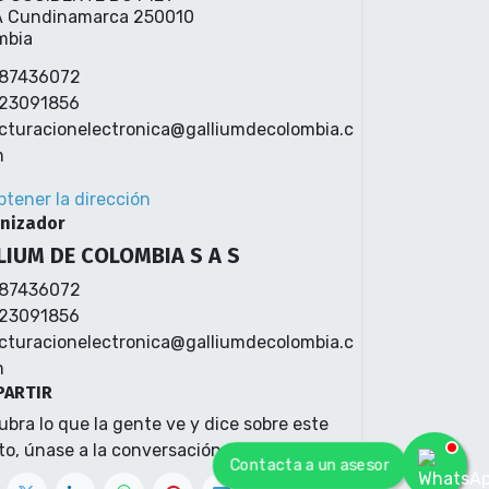
 Cundinamarca 250010
mbia
87436072
23091856
cturacionelectronica@galliumdecolombia.c
m
btener la dirección
nizador
LIUM DE COLOMBIA S A S
87436072
23091856
cturacionelectronica@galliumdecolombia.c
m
ARTIR
bra lo que la gente ve y dice sobre este
o, únase a la conversación.
Contacta a un asesor