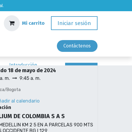
l.
Iniciar sesión
Mi carrito
Empleos
Contácten​​os
a y hora
Introducción
REGISTRO
ado
18 de mayo de 2024
Inscribirse
a. m.
9:45 a. m.
ca/Bogota
adir al calendario
ación
LIUM DE COLOMBIA S A S
MEDELLIN KM 2 5 EN A PARCELAS 900 MTS
S OCCIDENTE BG I 129