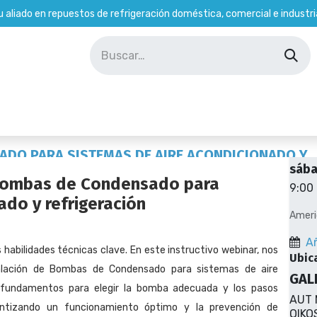
u aliado en repuestos de refrigeración doméstica, comercial e industria
Soporte Técnico
Tienda
Empleados
Fech
ADO PARA SISTEMAS DE AIRE ACONDICIONADO Y
sáb
 Bombas de Condensado para
9:00 
ado y refrigeración
Ameri
Añ
habilidades técnicas clave. En este instructivo webinar, nos
Ubic
talación de Bombas de Condensado para sistemas de aire
GAL
s fundamentos para elegir la bomba adecuada y los pasos
AUT 
rantizando un funcionamiento óptimo y la prevención de
OIKO