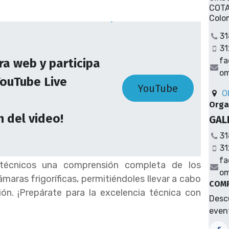
COTA
Colo
31
31
fa
tra web y participa
o
YouTube Live
YouTube
O
Orga
n del video!
GAL
31
31
fa
 técnicos una comprensión completa de los
o
ámaras frigoríficas, permitiéndoles llevar a cabo
COMP
ión. ¡Prepárate para la excelencia técnica con
Descu
event