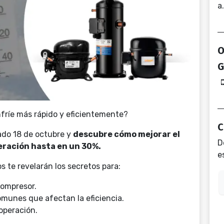
a
O
G
fríe más rápido y eficientemente?
C
ado 18 de octubre y
descubre cómo mejorar el
D
eración hasta en un 30%.
e
s te revelarán los secretos para:
compresor.
omunes que afectan la eficiencia.
operación.