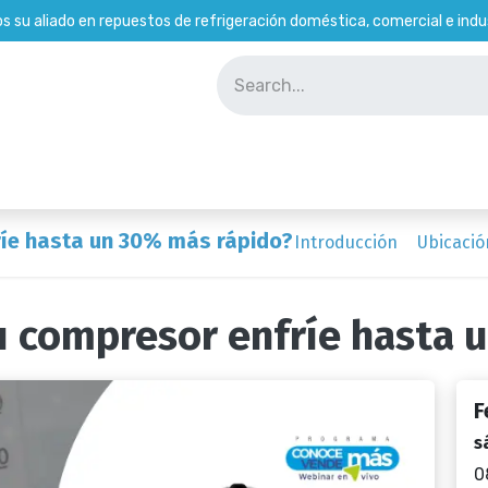
 su aliado en repuestos de refrigeración doméstica, comercial e indus
Soporte Técnico
tienda
Empleados
íe hasta un 30% más rápido?
Introducción
Ubicació
 compresor enfríe hasta 
F
s
0