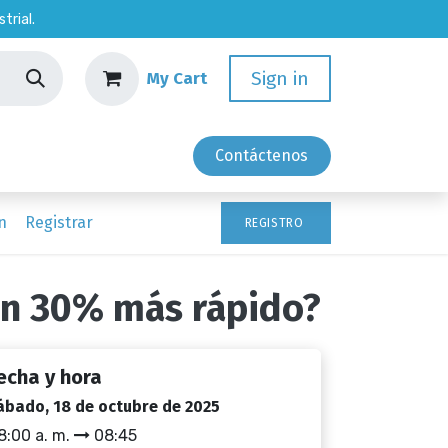
trial.
Sign in
My Cart
Empleos
Contáctenos
n
Registrar
REGISTRO
un 30% más rápido?
echa y hora
ábado, 18 de octubre de 2025
8:00 a. m.
08:45