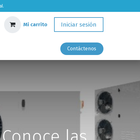
l.
Iniciar sesión
Mi carrito
Empleos
Contácten​​os
 Conoce las