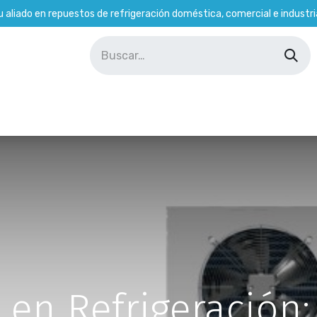
u aliado en repuestos de refrigeración doméstica, comercial e industria
Soporte Técnico
Tienda
Empleados
 en Refrigeración: