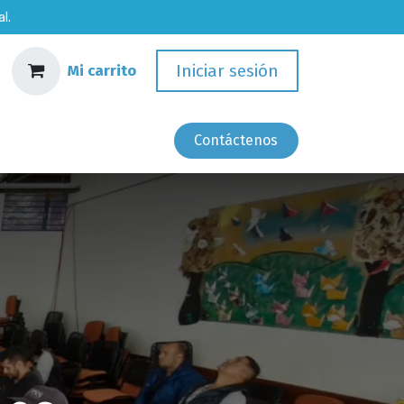
l.
Iniciar sesión
Mi carrito
Empleos
Contácten​​os