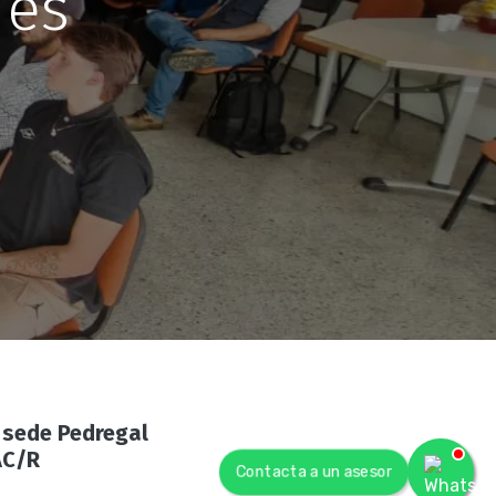
nes
A sede Pedregal
AC/R
Contacta a un asesor